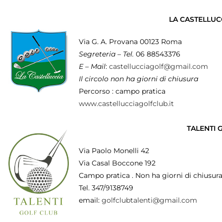
LA CASTELLUC
Via G. A. Provana 00123 Roma
Segreteria – Tel.
06 88543376
E – Mail
:
castellucciagolf@gmail.com
Il circolo non ha giorni di chiusura
Percorso : campo pratica
www.castellucciagolfclub.it
TALENTI 
Via Paolo Monelli 42
Via Casal Boccone 192
Campo pratica . Non ha giorni di chiusura
Tel. 347/9138749
email:
golfclubtalenti@gmail.com