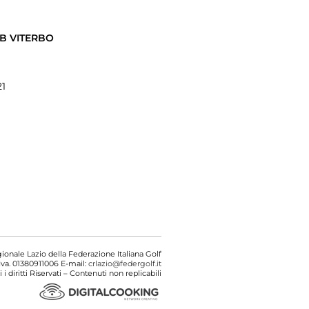
B VITERBO
21
onale Lazio della Federazione Italiana Golf
Iva. 01380911006 E-mail:
crlazio@federgolf.it
i i diritti Riservati – Contenuti non replicabili