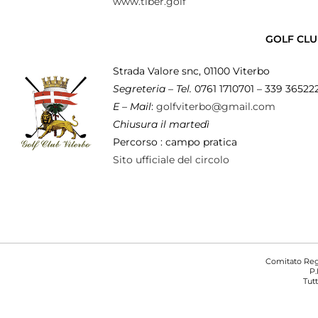
www.tiber.golf
GOLF CLU
Strada Valore snc, 01100 Viterbo
Segreteria – Tel.
0761 1710701 – 339 36522
E – Mail
:
golfviterbo@gmail.com
Chiusura il martedì
Percorso : campo pratica
Sito ufficiale del circolo
Comitato Regi
P.
Tutt