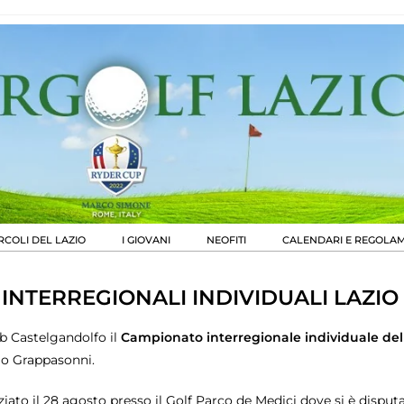
RCOLI DEL LAZIO
I GIOVANI
NEOFITI
CALENDARI E REGOLAM
INTERREGIONALI INDIVIDUALI LAZI
ub Castelgandolfo il
Campionato interregionale individuale del
go Grappasonni.
ziato il 28 agosto presso il Golf Parco de Medici dove si è dispu