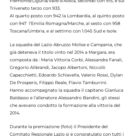
Piemonte/Liguria/Valle d’Aosta, secondo con 915, e sul
Triveneto terzo con 933.
Al quarto posto con 942 la Lombardia, al quinto posto
con 947 l’Emilia Romagna/Marche, al sesto con 958
Toscana/Umbria, e al settimo con 1.045 Sud e Isole.
La squadra del Lazio Abruzzo Molise e Campania, che
già deteneva il titolo vinto nel 2014 a Margara, era
composta da : Maria Vittoria Corbi, Alessandra Fanali,
Gregorio Alibrandi, Jacopo Albertoni, Niccolò
Capacchietti, Edoardo Schiavella, Valerio Rossi, Dylan
De Prosperis, Filippo Reale, Flavio Tamburrini.
Hanno accompagnato la squadra il capitano Gianluca
Baldasso e l’allenatore Alessandro Bandini, gli stessi
che avevano condotto la formazione alla vittoria del
2014.
Durante la premiazione (foto) il Presidente del
Comitato Regionale Lazio si é congratulato con tutti i