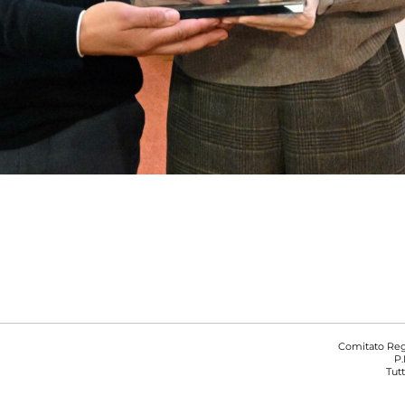
Comitato Regi
P.
Tutt