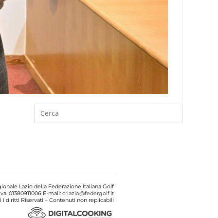
onale Lazio della Federazione Italiana Golf
Iva. 01380911006 E-mail:
crlazio@federgolf.it
i i diritti Riservati – Contenuti non replicabili