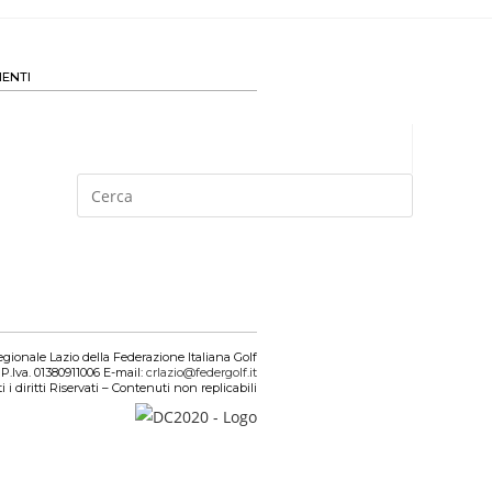
ENTI
gionale Lazio della Federazione Italiana Golf
P.Iva. 01380911006 E-mail:
crlazio@federgolf.it
i i diritti Riservati – Contenuti non replicabili